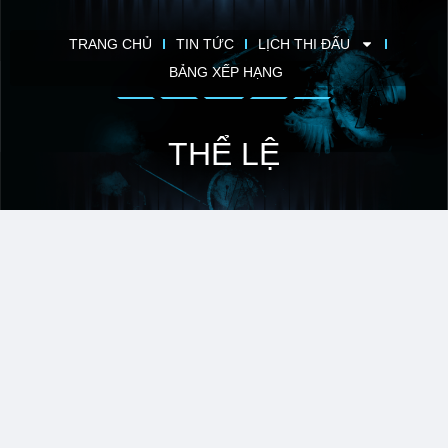
TRANG CHỦ
TIN TỨC
LỊCH THI ĐẤU
BẢNG XẾP HẠNG
THỂ LỆ