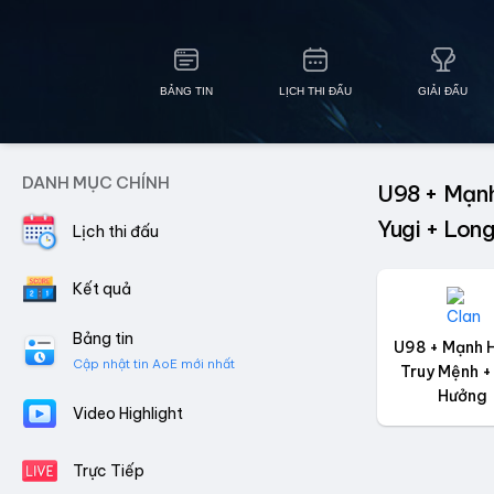
BẢNG TIN
LỊCH THI ĐẤU
GIẢI ĐẤU
DANH MỤC CHÍNH
U98 + Mạnh
Yugi + Lon
Lịch thi đấu
Kết quả
Bảng tin
U98 + Mạnh 
Cập nhật tin AoE mới nhất
Truy Mệnh +
Hưởng
Video Highlight
Trực Tiếp