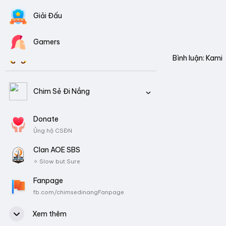
Giải Đấu
Gamers
Bình luận: Kami
Clans AOE
Chim Sẻ Đi Nắng
Video Tổng Hợp
CSDN là ai?
Donate
Download Game
Ủng hộ CSĐN
Tiểu sử, Thành tích
Clan AOE SBS
✧ Slow but Sure
Fanpage
fb.com/chimsedinangFanpage
Nhóm
fb.com/groups/csdnfanclub