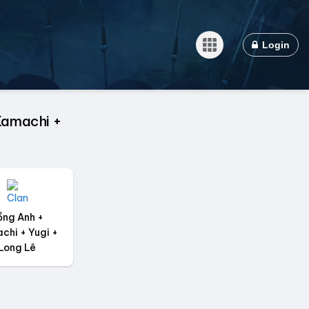
Login
Kamachi +
ồng Anh +
chi + Yugi +
Long Lê