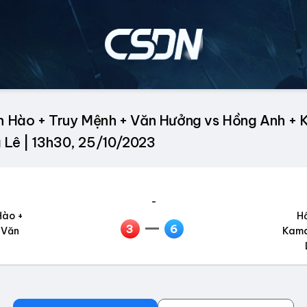
 Hào + Truy Mệnh + Văn Hưởng vs Hồng Anh + 
g Lê | 13h30, 25/10/2023
-
Hào +
H
3
6
 Văn
Kama