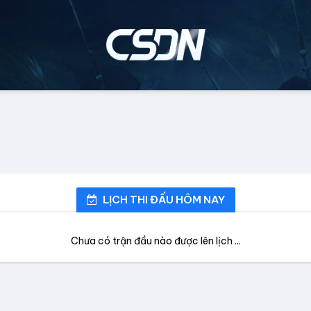
LỊCH THI ĐẤU HÔM NAY
Chưa có trận đầu nào được lên lịch ...