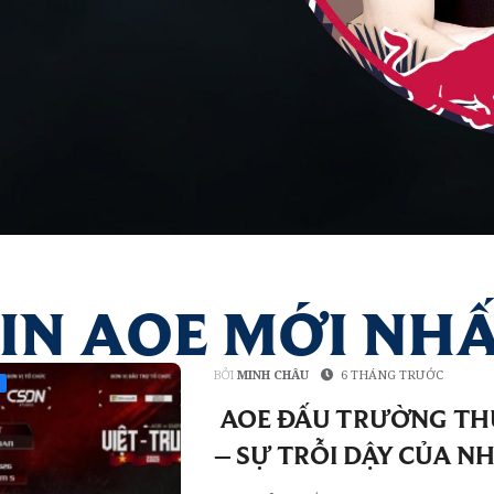
IN AOE MỚI NH
BỞI
MINH CHÂU
6 THÁNG TRƯỚC
AOE ĐẤU TRƯỜNG TH
– SỰ TRỖI DẬY CỦA N
BINH TIỀM ẨN