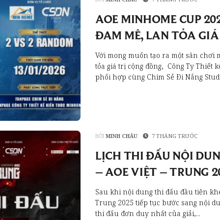
AOE MINHOME CUP 202
ĐAM MÊ, LAN TỎA GIÁ
Với mong muốn tạo ra một sân chơi m
tỏa giá trị cộng đồng, Công Ty Thiết
phối hợp cùng Chim Sẻ Đi Nắng Studi
BỞI
MINH CHÂU
7 THÁNG TRƯỚC
LỊCH THI ĐẤU NỘI DU
– AOE VIỆT – TRUNG 2
Sau khi nội dung thi đấu đầu tiên khép
Trung 2025 tiếp tục bước sang nội du
thi đấu đơn duy nhất của giải,...