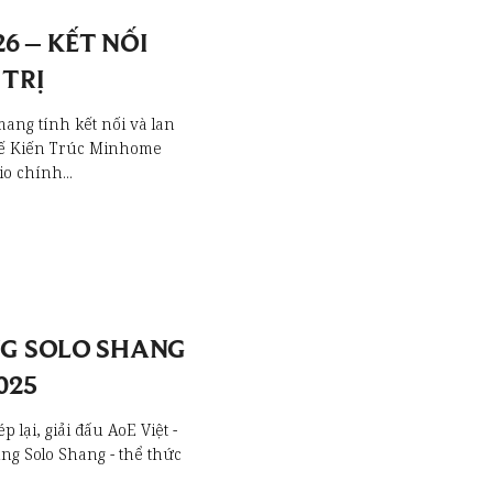
6 – KẾT NỐI
 TRỊ
ang tính kết nối và lan
 kế Kiến Trúc Minhome
o chính...
NG SOLO SHANG
025
 lại, giải đấu AoE Việt -
ng Solo Shang - thể thức