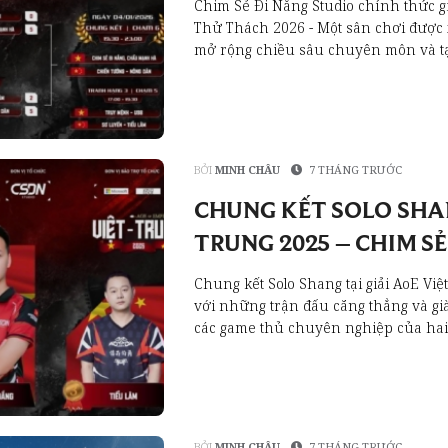
Chim Sẻ Đi Nắng Studio chính thức g
Thử Thách 2026 - Một sân chơi được 
mở rộng chiều sâu chuyên môn và tạ
BỞI
MINH CHÂU
7 THÁNG TRƯỚC
CHUNG KẾT SOLO SHAN
TRUNG 2025 – CHIM SẺ
NGÔI VÔ ĐỊCH
Chung kết Solo Shang tại giải AoE Việ
với những trận đấu căng thẳng và g
các game thủ chuyên nghiệp của hai 
BỞI
MINH CHÂU
7 THÁNG TRƯỚC