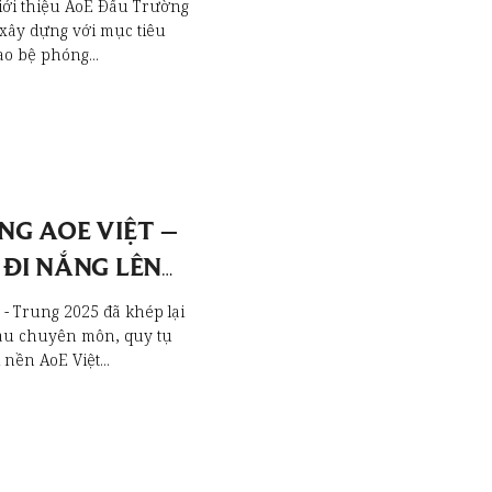
iới thiệu AoE Đấu Trường
xây dựng với mục tiêu
o bệ phóng...
G AOE VIỆT –
 ĐI NẮNG LÊN
t - Trung 2025 đã khép lại
iàu chuyên môn, quy tụ
nền AoE Việt...