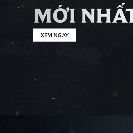
MỚI NHẤ
XEM NGAY