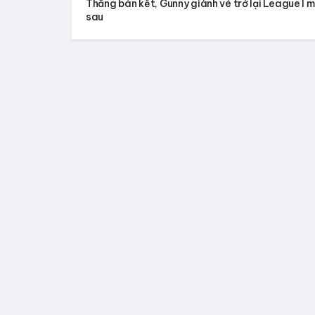
Thắng bán kết, Gunny giành vé trở lại League I 
sau
22:06 - THỨ NĂM, 18/07/2024