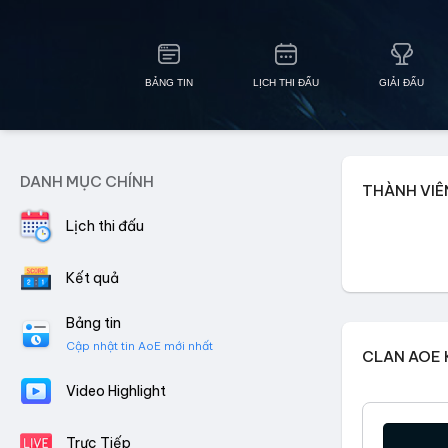
BẢNG TIN
LỊCH THI ĐẤU
GIẢI ĐẤU
DANH MỤC CHÍNH
THÀNH VIÊ
Lịch thi đấu
Mạ
Kết quả
Bảng tin
Cập nhật tin AoE mới nhất
CLAN AOE
Video Highlight
Trực Tiếp