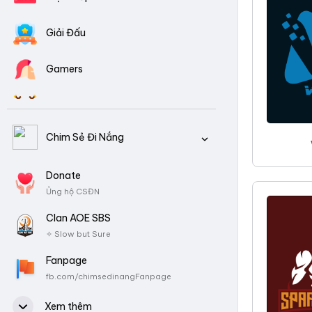
Giải Đấu
Gamers
Clans AOE
Chim Sẻ Đi Nắng
Video Tổng Hợp
CSDN là ai?
Donate
Download Game
Ủng hộ CSĐN
Tiểu sử, Thành tích
Clan AOE SBS
✧ Slow but Sure
Fanpage
fb.com/chimsedinangFanpage
Nhóm