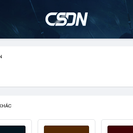
N
U98
No1
Truy 
nh Hào
 KHÁC