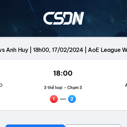
s Anh Huy | 18h00, 17/02/2024 | AoE League W
18:00
O
3 thể loại
- Chạm 3
1
2