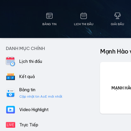
BẢNG TIN
LỊCH THI ĐẤU
GIẢI ĐẤU
DANH MỤC CHÍNH
Mạnh Hào v
Lịch thi đấu
Kết quả
MẠNH HÀ
Bảng tin
Cập nhật tin AoE mới nhất
Video Highlight
Trực Tiếp