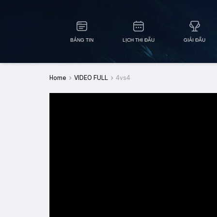
BẢNG TIN
LỊCH THI ĐẤU
GIẢI ĐẤU
Home
VIDEO FULL
4vs4