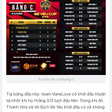
Sự khốc liệt của bảng C
Tại bảng đấu này, team VaneLove có khởi đầu thuận
lợi nhất khi họ thắng 3/3 lượt đầu tiên. Trong khi đó,
Thanh Hóa và Vô Địch Bé Yêu khởi đầu có vẻ không