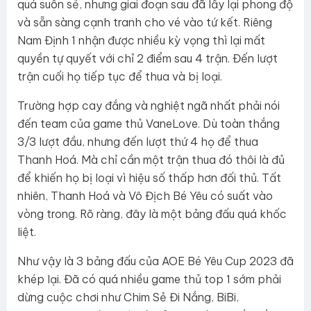
quá suôn sẻ, nhưng giai đoạn sau đã lấy lại phong độ
và sẵn sàng cạnh tranh cho vé vào tứ kết. Riêng
Nam Định 1 nhận được nhiều kỳ vọng thì lại mất
quyền tự quyết với chỉ 2 điểm sau 4 trận. Đến lượt
trận cuối họ tiếp tục để thua và bị loại.
Trường hợp cay đắng và nghiệt ngã nhất phải nói
đến team của game thủ VaneLove. Dù toàn thắng
3/3 lượt đầu, nhưng đến lượt thứ 4 họ để thua
Thanh Hoá. Mà chỉ cần một trận thua đó thôi là đủ
để khiến họ bị loại vì hiệu số thấp hơn đối thủ. Tất
nhiên, Thanh Hoá và Vô Địch Bé Yêu có suất vào
vòng trong. Rõ ràng, đây là một bảng đấu quá khốc
liệt.
Như vậy là 3 bảng đấu của AOE Bé Yêu Cup 2023 đã
khép lại. Đã có quá nhiều game thủ top 1 sớm phải
dừng cuộc chơi như Chim Sẻ Đi Nắng, BiBi,