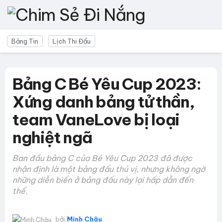
Bảng Tin
Lịch Thi Đấu
Bảng C Bé Yêu Cup 2023:
Xứng danh bảng tử thần,
team VaneLove bị loại
nghiệt ngã
Ban đầu bảng C của Bé Yêu Cup 2023 đã được
nhận định là một bảng đấu thú vị, nhưng không ngờ
những diễn biến ở bảng đấu này lại hấp dẫn đến
thế.
bởi
Minh Châu