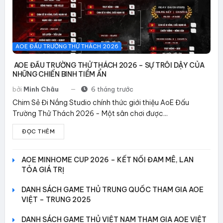
AOE ĐẤU TRƯỜNG THỬ THÁCH 2026
AOE ĐẤU TRƯỜNG THỬ THÁCH 2026 – SỰ TRỖI DẬY CỦA
NHỮNG CHIẾN BINH TIỀM ẨN
bởi
Minh Châu
6 tháng trước
Chim Sẻ Đi Nắng Studio chính thức giới thiệu AoE Đấu
Trường Thử Thách 2026 - Một sân chơi được...
ĐỌC THÊM
AOE MINHOME CUP 2026 – KẾT NỐI ĐAM MÊ, LAN
TỎA GIÁ TRỊ
DANH SÁCH GAME THỦ TRUNG QUỐC THAM GIA AOE
VIỆT – TRUNG 2025
DANH SÁCH GAME THỦ VIỆT NAM THAM GIA AOE VIỆT