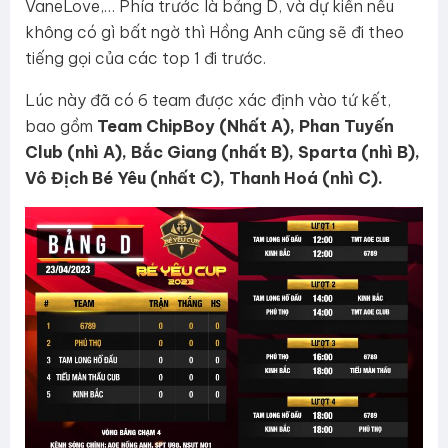
VaneLove,… Phía trước là bảng D, và dự kiến nếu
không có gì bất ngờ thì Hồng Anh cũng sẽ đi theo
tiếng gọi của các top 1 đi trước.
Lúc này đã có 6 team được xác định vào tứ kết,
bao gồm
Team ChipBoy (Nhất A), Phan Tuyến
Club (nhì A), Bắc Giang (nhất B), Sparta (nhì B),
Vô Địch Bé Yêu (nhất C), Thanh Hoá (nhì C).