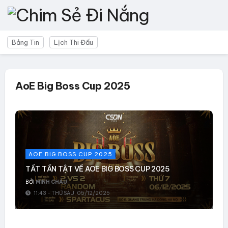
Bảng Tin
Lịch Thi Đấu
AoE Big Boss Cup 2025
AOE BIG BOSS CUP 2025
TẤT TẦN TẬT VỀ AOE BIG BOSS CUP 2025
BỞI
MINH CHÂU
11:43 - THỨ SÁU, 05/12/2025