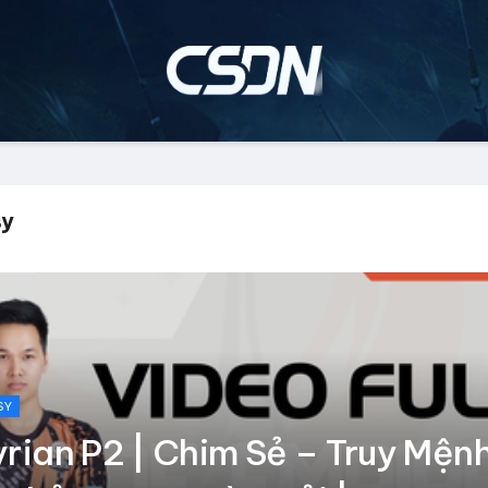
sy
SY
rian P2 | Chim Sẻ – Truy Mệnh