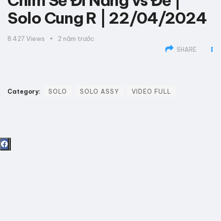
Chim Sẻ Đi Nắng vs Đế |
Solo Cung R | 22/04/2024
8.427
Views
2 năm trước
SHARE
Category:
SOLO
SOLO ASSY
VIDEO FULL