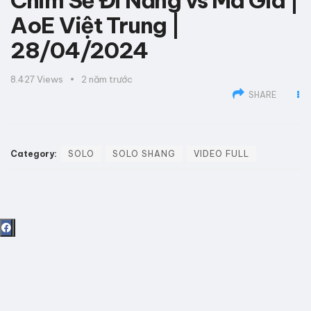
Chim Sẻ Đi Nắng vs Mã Gia |
AoE Việt Trung |
28/04/2024
8.427
Views
2 năm trước
SHARE
Category:
SOLO
SOLO SHANG
VIDEO FULL