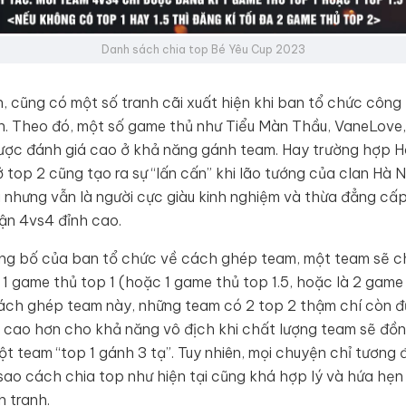
Danh sách chia top Bé Yêu Cup 2023
n, cũng có một số tranh cãi xuất hiện khi ban tổ chức côn
n. Theo đó, một số game thủ như Tiểu Màn Thầu, VaneLove,
ược đánh giá cao ở khả năng gánh team. Hay trường hợp 
ở top 2 cũng tạo ra sự “lấn cấn” khi lão tướng của clan Hà N
ấu nhưng vẫn là người cực giàu kinh nghiệm và thừa đẳng cấp
ận 4vs4 đỉnh cao.
ng bố của ban tổ chức về cách ghép team, một team sẽ c
1 game thủ top 1 (hoặc 1 game thủ top 1.5, hoặc là 2 game
cách ghép team này, những team có 2 top 2 thậm chí còn 
 cao hơn cho khả năng vô địch khi chất lượng team sẽ đồ
ột team “top 1 gánh 3 tạ”. Tuy nhiên, mọi chuyện chỉ tương 
 sao cách chia top như hiện tại cũng khá hợp lý và hứa hẹn
h tranh.