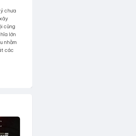
 ký chưa
 xây
ội cũng
hĩa lớn
đấu nhằm
át các