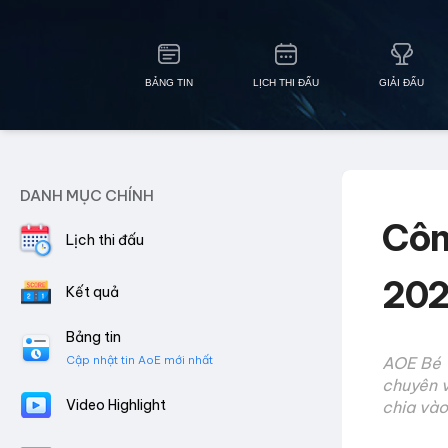
BẢNG TIN
LỊCH THI ĐẤU
GIẢI ĐẤU
DANH MỤC CHÍNH
Côn
Lịch thi đấu
20
Kết quả
Bảng tin
Cập nhật tin AoE mới nhất
AOE Bé Y
chuyên 
Video Highlight
chia vào