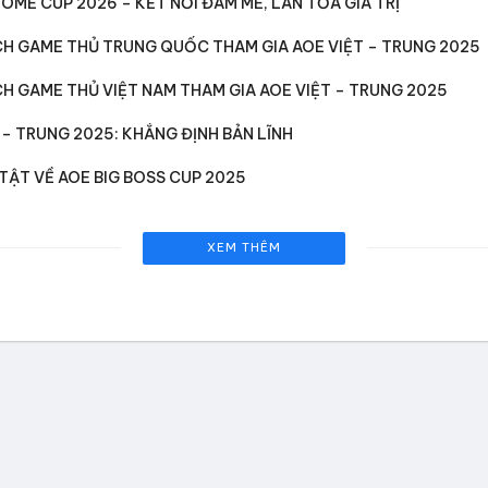
OME CUP 2026 – KẾT NỐI ĐAM MÊ, LAN TỎA GIÁ TRỊ
H GAME THỦ TRUNG QUỐC THAM GIA AOE VIỆT – TRUNG 2025
H GAME THỦ VIỆT NAM THAM GIA AOE VIỆT – TRUNG 2025
 – TRUNG 2025: KHẲNG ĐỊNH BẢN LĨNH
TẬT VỀ AOE BIG BOSS CUP 2025
XEM THÊM