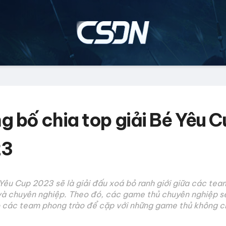
g bố chia top giải Bé Yêu C
23
êu Cup 2023 sẽ là giải đấu xoá bỏ ranh giới giữa các te
và chuyên nghiệp. Theo đó, các game thủ chuyên nghiệp s
 các team phong trào để cặp với những game thủ không c