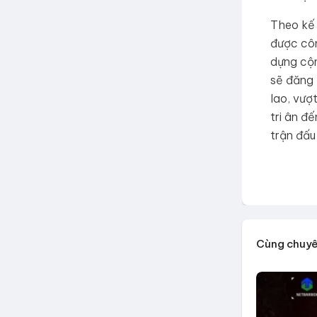
Theo kế 
được côn
dựng cộn
sẽ đăng 
lao, vượ
tri ân đ
trận đấu
Cùng chuy