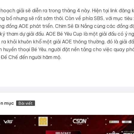
hoạch giải sẽ diễn ra trong tháng 4 này. Hiện tại link đăng
g bố nhưng sẽ rất sớm thôi. Còn về phía SBS, với mục tiêu
g đồng AOE phát triển, Chim Sẻ Đi Nắng cùng các đồng đ
ký tham dự giải đấu. AOE Bé Yêu Cup là một giải đấu có ý ng
t ra khỏi khuôn khổ một giải AOE thông thường, đó là giải 
ến huyền thoại Bé Yêu, người đặt nền tảng cho việc quay ph
 Đế Chế đến người hâm mộ.
ên mục
Bài viết