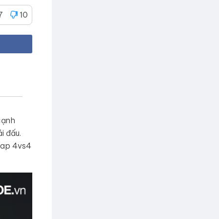
7
10
cạnh
i đấu.
map 4vs4