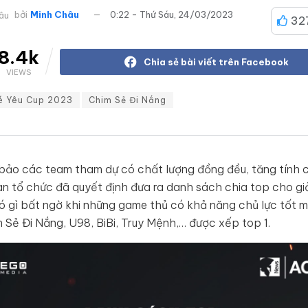
bởi
Minh Châu
0:22 - Thứ Sáu, 24/03/2023
32
8.4k
Chia sẻ bài viết trên Facebook
VIEWS
é Yêu Cup 2023
Chim Sẻ Đi Nắng
bảo các team tham dự có chất lượng đồng đều, tăng tính 
an tổ chức đã quyết định đưa ra danh sách chia top cho giả
 gì bất ngờ khi những game thủ có khả năng chủ lực tốt 
 Sẻ Đi Nắng, U98, BiBi, Truy Mệnh,… được xếp top 1.