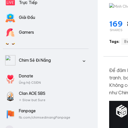
Trực Tiếp
Giải Đấu
169
SHARES
Gamers
Tags:
B
Clans AOE
Chim Sẻ Đi Nắng
Video Tổng Hợp
Để đảm 
CSDN là ai?
Donate
Download Game
tranh, b
Ủng hộ CSĐN
Tiểu sử, Thành tích
Không có
như Chim
Clan AOE SBS
✧ Slow but Sure
Fanpage
fb.com/chimsedinangFanpage