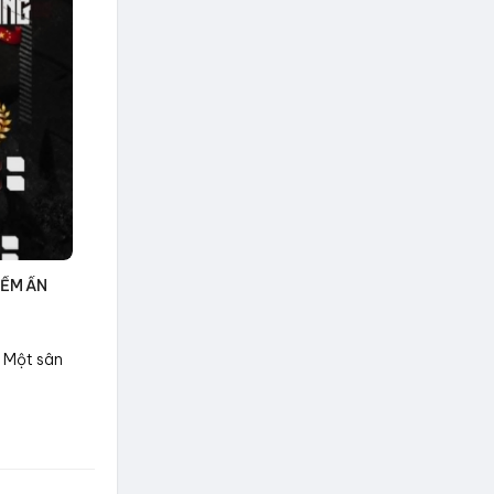
IỀM ẨN
- Một sân