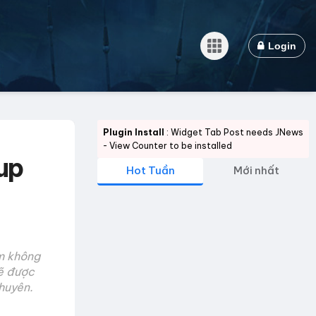
Login
Plugin Install
: Widget Tab Post needs JNews
- View Counter to be installed
up
Hot Tuần
Mới nhất
am không
ẽ được
huyên.