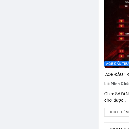
AOE ĐẤU TRƯ
AOE ĐẤU TR
bởi
Minh Châ
Chim Sẻ Đi N
chơi được...
ĐỌC THÊM