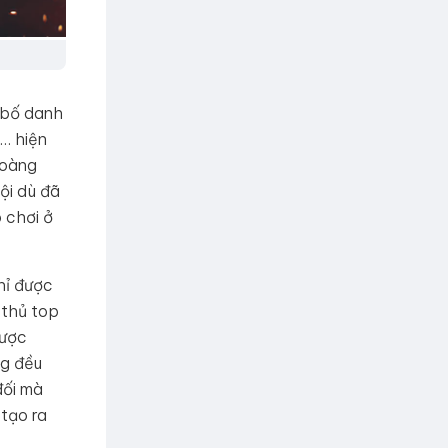
g bố danh
… hiện
Hoàng
ội dù đã
 chơi ở
hỉ được
 thủ top
được
ng đều
đối mà
 tạo ra