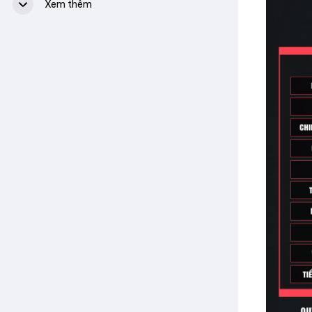
Nhóm
fb.com/groups/csdnfanclub
Youtube Channel
Chim Sẻ Đi Nắng Official
Video Highlight CSDN
Chim Sẻ Đi Nắng Official