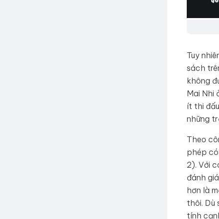
Tuy nhiê
sách trê
không đ
Mai Nhi 
ít thi đ
những tr
Theo cô
phép có 
2). Với 
đánh giá
hơn là m
thôi. Dù
tính cạn