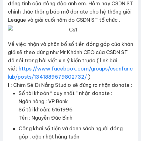
đồng tình của đông đảo anh em. Hôm nay CSDN ST
chính thức thông báo mở donate cho hệ thống giải
League và giải cuối năm do CSDN ST tổ chức .
Về việc nhận và phân bổ số tiền đóng góp của khán
giả sẽ theo đúng như Mr Khánh CEO của CSDN ST
đã nói trong bài viết xin ý kiến trước ( link bài
viết
https://www.facebook.com/groups/csdnfanc
lub/posts/1341889679802732/
)
I
: Chim Sẻ Đi Nắng Studio sẽ đứng ra nhận donate :
Số tài khoản “ duy nhất “ nhận donate :
Ngân hàng : VP Bank
Số tài khoản: 6161996
Tên : Nguyễn Đức Bình
Công khai số tiền và danh sách người đóng
góp , cập nhật hàng tuần