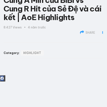
Cung A Min của BiBi vs
Cung R Hit của Sẻ Đệ và cái
kết | AoE Highlights
8.427
Views
4 năm trước
SHARE
Category:
HIGHLIGHT