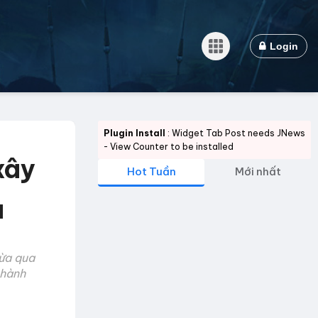
Login
Plugin Install
: Widget Tab Post needs JNews
- View Counter to be installed
xây
Hot Tuần
Mới nhất
a
vừa qua
thành