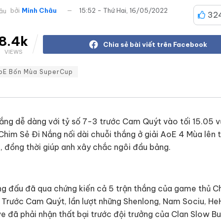
bởi
Minh Châu
15:52 - Thứ Hai, 16/05/2022
32
8.4k
Chia sẻ bài viết trên Facebook
VIEWS
oE Bốn Mùa SuperCup
ắng dễ dàng với tỷ số 7-3 trước Cam Quýt vào tối 15.05 
Chim Sẻ Đi Nắng nối dài chuỗi thắng ở giải AoE 4 Mùa lên 
, đồng thời giúp anh xây chắc ngôi đầu bảng.
g đấu đã qua chứng kiến cả 5 trận thắng của game thủ C
 Trước Cam Quýt, lần lượt những Shenlong, Nam Sociu, He
 đã phải nhận thất bại trước đội trưởng của Clan Slow Bu