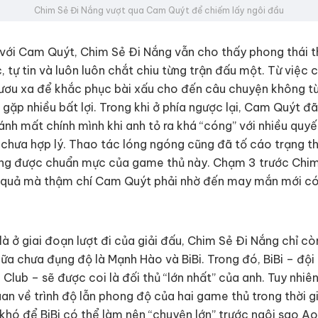
Chim Sẻ Đi Nắng vượt qua Cam Quýt để chiếm lấy ngôi đầu
với Cam Quýt, Chim Sẻ Đi Nắng vẫn cho thấy phong thái t
, tự tin và luôn luôn chắt chiu từng trận đấu một. Từ việc 
hươu xa để khắc phục bài xấu cho đến câu chuyện không từ
 gặp nhiều bất lợi. Trong khi ở phía ngược lại, Cam Quýt đ
ánh mất chính mình khi anh tỏ ra khá “cóng” với nhiều quyế
chưa hợp lý. Thao tác lóng ngóng cũng đã tố cáo trạng thá
ng được chuẩn mực của game thủ này. Chạm 3 trước Chim
 quả mà thậm chí Cam Quýt phải nhờ đến may mắn mới có
là ở giai đoạn lượt đi của giải đấu, Chim Sẻ Đi Nắng chỉ còn
nữa chưa đụng độ là Mạnh Hào và BiBi. Trong đó, BiBi – đội
i Club – sẽ được coi là đối thủ “lớn nhất” của anh. Tuy nhiên
an về trình độ lẫn phong độ của hai game thủ trong thời g
 khó để BiBi có thể làm nên “chuyện lớn” trước ngôi sao A