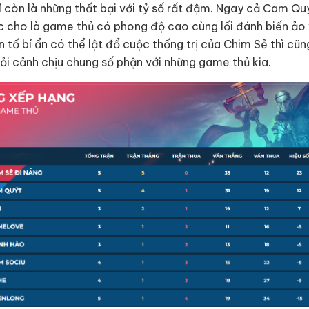
 còn là những thất bại với tỷ số rất đậm. Ngay cả Cam Quý
 cho là game thủ có phong độ cao cùng lối đánh biến ảo 
 tố bí ẩn có thể lật đổ cuộc thống trị của Chim Sẻ thì cũ
ỏi cảnh chịu chung số phận với những game thủ kia.