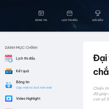
BẢNG TIN
LỊCH THI ĐẤU
GIẢI ĐẤU
DANH MỤC CHÍNH
Đại
Lịch thi đấu
chắ
Kết quả
Bảng tin
Cập nhật tin AoE mới nhất
Chiến th
đã giúp 
Video Highlight
con số 5