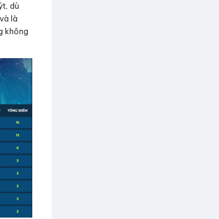
t, dù
và là
ng không