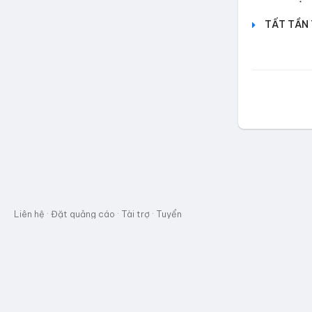
TẤT TẦN 
Liên hệ
·
Đặt quảng cáo
·
Tài trợ
·
Tuyển
dụng.
Quyền riêng tư
·
Điều khoản &
Dịch vụ
·
Chim Sẻ Đi Nắng © 2021