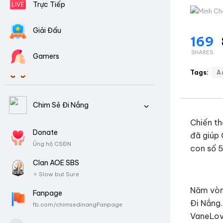
Trực Tiếp
Giải Đấu
169
SHARES
Gamers
Tags:
A
Clans AOE
Chim Sẻ Đi Nắng
Video Tổng Hợp
Chiến th
CSDN là ai?
Donate
Download Game
đã giúp 
Ủng hộ CSĐN
Tiểu sử, Thành tích
con số 5
Clan AOE SBS
✧ Slow but Sure
Năm vòn
Fanpage
Đi Nắng.
fb.com/chimsedinangFanpage
VaneLove