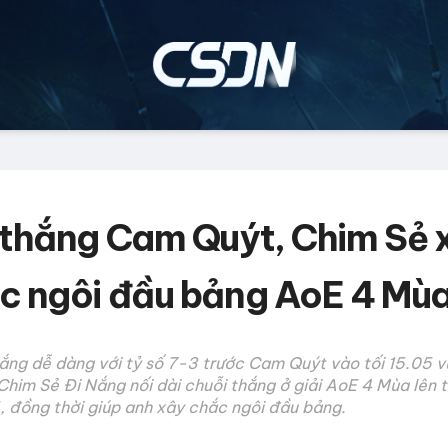
 thắng Cam Quýt, Chim Sẻ 
c ngôi đầu bảng AoE 4 Mù
ắng dễ dàng với tỷ số 7-3 trước Cam Quýt vào tối 15.05 
Chim Sẻ Đi Nắng nối dài chuỗi thắng ở giải AoE 4 Mùa lên 
, đồng thời giúp anh xây chắc ngôi đầu bảng.