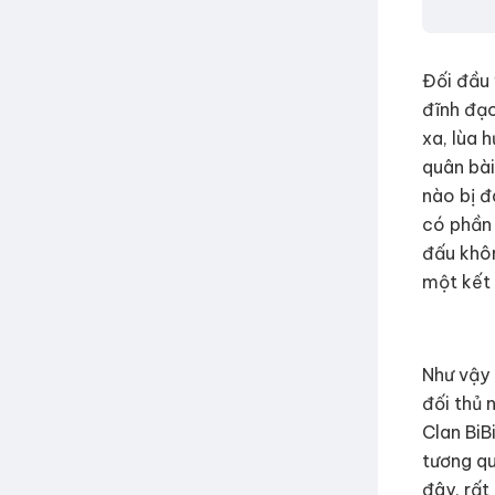
Đối đầu 
đĩnh đạc
xa, lùa 
quân bài
nào bị đ
có phần 
đấu khô
một kết
Như vậy 
đối thủ 
Clan BiB
tương qu
đây, rất