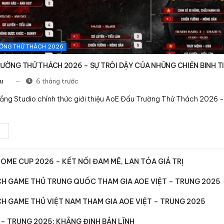
ỜNG THỬ THÁCH 2026
ƯỜNG THỬ THÁCH 2026 – SỰ TRỖI DẬY CỦA NHỮNG CHIẾN BINH T
u
6 tháng trước
ắng Studio chính thức giới thiệu AoE Đấu Trường Thử Thách 2026 
OME CUP 2026 – KẾT NỐI ĐAM MÊ, LAN TỎA GIÁ TRỊ
H GAME THỦ TRUNG QUỐC THAM GIA AOE VIỆT – TRUNG 2025
H GAME THỦ VIỆT NAM THAM GIA AOE VIỆT – TRUNG 2025
 – TRUNG 2025: KHẲNG ĐỊNH BẢN LĨNH