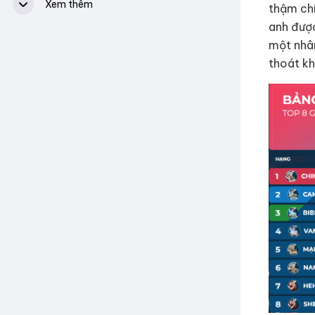
Nhóm
thậm chí
fb.com/groups/csdnfanclub
anh được
Youtube Channel
một nhân
Chim Sẻ Đi Nắng Official
thoát kh
Video Highlight CSDN
Chim Sẻ Đi Nắng Official