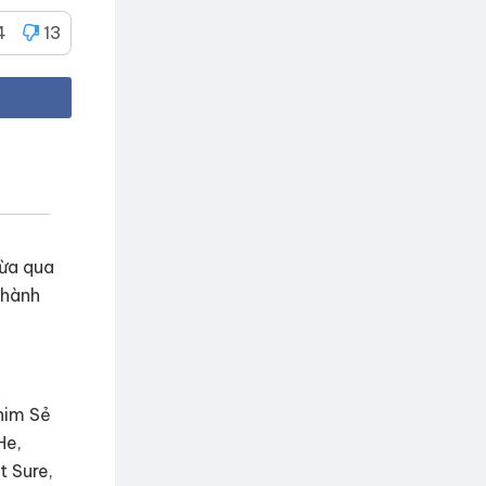
4
13
vừa qua
thành
him Sẻ
He,
t Sure,