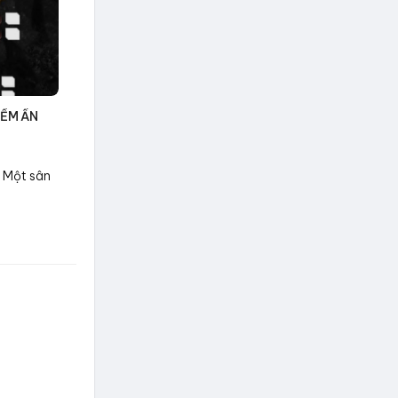
IỀM ẨN
- Một sân