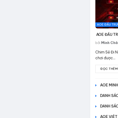
AOE ĐẤU TRƯ
AOE ĐẤU TR
bởi
Minh Châ
Chim Sẻ Đi N
chơi được...
ĐỌC THÊM
AOE MINH
DANH SÁC
DANH SÁC
AOE VIỆT