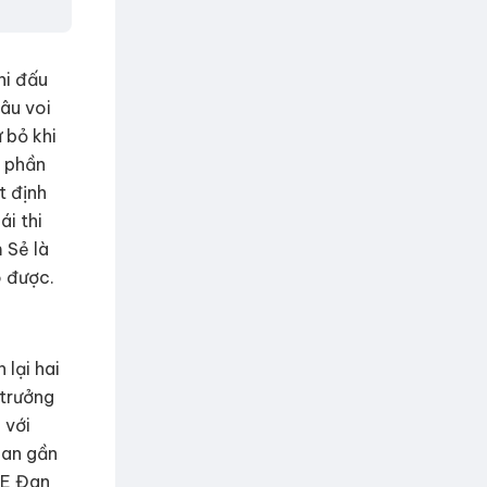
hi đấu
câu voi
 bỏ khi
ã phần
t định
i thi
 Sẻ là
 được.
 lại hai
 trưởng
 với
ian gần
oE Đan