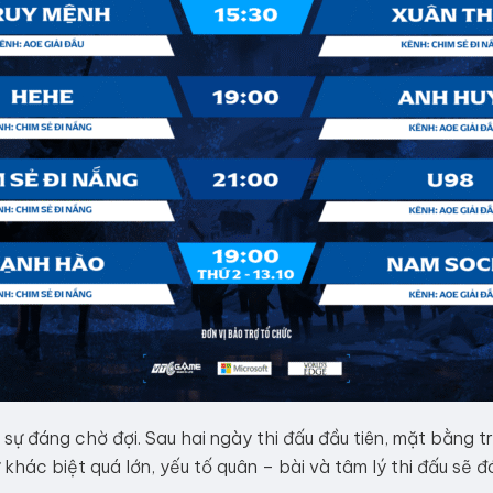
 sự đáng chờ đợi. Sau hai ngày thi đấu đầu tiên, mặt bằng 
khác biệt quá lớn, yếu tố quân – bài và tâm lý thi đấu sẽ đó