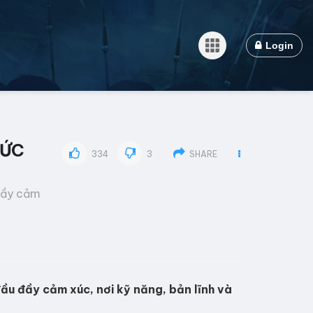
Login
HỨC
334
3
SHARE
đầy cảm
u đầy cảm xúc, nơi kỹ năng, bản lĩnh và