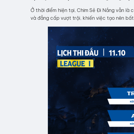
Ở thời điểm hiện tại, Chim Sẻ Đi Nắng vẫn là
và đẳng cấp vượt trội, khiến việc tạo nên bất