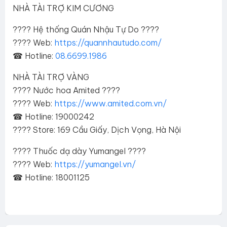
NHÀ TÀI TRỢ KIM CƯƠNG
????
Hệ thống Quán Nhậu Tự Do
????
????
Web:
https://quannhautudo.com/
☎
Hotline:
08.6699.1986
NHÀ TÀI TRỢ VÀNG
????
Nước hoa Amited
????
????
Web:
https://www.amited.com.vn/
☎
Hotline: 19000242
????
Store: 169 Cầu Giấy, Dịch Vọng, Hà Nội
????
Thuốc dạ dày Yumangel
????
????
Web:
https://yumangel.vn/
☎
Hotline: 18001125