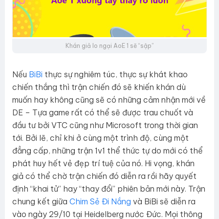
Khán giả lo ngại AoE 1 sẽ “sập”
Nếu
BiBi
thực sự nghiêm túc, thực sự khát khao
chiến thắng thì trận chiến đó sẽ khiến khán dù
muốn hay không cũng sẽ có những cảm nhận mới về
DE – Tựa game rất có thể sẽ được trau chuốt và
đầu tư bởi VTC cũng như Microsoft trong thời gian
tới. Bởi lẽ, chỉ khi ở cùng một trình độ, cùng một
đẳng cấp, những trận 1v1 thể thức tự do mới có thể
phát huy hết vẻ đẹp trí tuệ của nó. Hi vọng, khán
giả có thể chờ trận chiến đó diễn ra rồi hãy quyết
định “khai tử” hay “thay đổi” phiên bản mới này. Trận
chung kết giữa
Chim Sẻ Đi Nắng
và BiBi sẽ diễn ra
vào ngày 29/10 tại Heidelberg nước Đức. Mọi thông