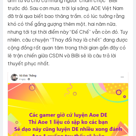
anh ta và cho cả những người “châm chọc” BiBi
trước đó. Sau cơn mưa, trời lại sáng, AOE Việt Nam
đã trải qua biết bao thăng trầm, có lúc tưởng rằng
khó có thể gắng gượng thêm một, hai năm nữa,
nhưng tới tại thời điểm này “Đế Chế” vẫn còn đó. Tuy
nhiên, câu chuyện “Thay đổi hay là chết” đang được
cộng đồng rất quan tâm trong thời gian gần đây có
lẽ trận chiến giữa CSDN và BiBi sẽ là câu trả lời
thuyết phục nhất.