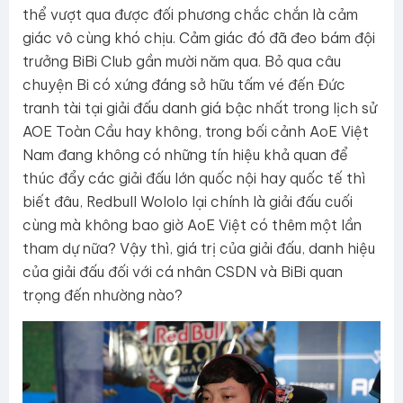
thể vượt qua được đối phương chắc chắn là cảm
giác vô cùng khó chịu. Cảm giác đó đã đeo bám đội
trưởng BiBi Club gần mười năm qua. Bỏ qua câu
chuyện Bi có xứng đáng sở hữu tấm vé đến Đức
tranh tài tại giải đấu danh giá bậc nhất trong lịch sử
AOE Toàn Cầu hay không, trong bối cảnh AoE Việt
Nam đang không có những tín hiệu khả quan để
thúc đẩy các giải đấu lớn quốc nội hay quốc tế thì
biết đâu, Redbull Wololo lại chính là giải đấu cuối
cùng mà không bao giờ AoE Việt có thêm một lần
tham dự nữa? Vậy thì, giá trị của giải đấu, danh hiệu
của giải đấu đối với cá nhân CSDN và BiBi quan
trọng đến nhường nào?