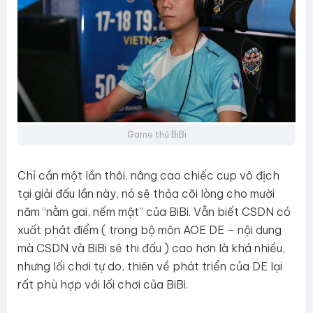
Game thủ BiBi
Chỉ cần một lần thôi, nâng cao chiếc cup vô địch
tại giải đấu lần này, nó sẽ thỏa cõi lòng cho mười
năm “nằm gai, nếm mật” của BiBi. Vẫn biết CSDN có
xuất phát điểm ( trong bộ môn AOE DE – nội dung
mà CSDN và BiBi sẽ thi đấu ) cao hơn là khá nhiều,
nhưng lối chơi tự do, thiên về phát triển của DE lại
rất phù hợp với lối chơi của BiBi.