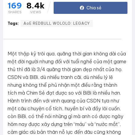
169
8.4k
SHARES
VIEWS
Tags:
AoE REDBULL WOLOLO: LEGACY
Một thập kỷ trôi qua, quãng thời gian không dài của
một đời người nhưng đối với tuổi nghề của một game
thủ thì đã là 3/4 quãng thời gian đẹp nhất của họ.
CSDN và BiBi, dù nhiều tranh cãi, dù nhiều lý lẽ
nhưng không thể phủ nhận một điều rằng thành
tích mà Chim Sẻ đạt được so với BiBi là nhiều hơn.
Hành trình đến với vinh quang của CSDN tựa như
một câu chuyện cổ tích, huyền bí và đầy lôi cuốn,
còn BiBi, có thể nói những gì mà anh có được ngày
hôm nay được xây dựng trên “máu” và “nước mắt”,
cảm giác dù bản thân nỗ lực đến đâu cũng không