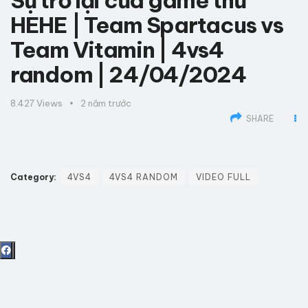
Sự trở lại của game thủ
HEHE | Team Spartacus vs
Team Vitamin | 4vs4
random | 24/04/2024
8.427
Views
2 năm trước
SHARE
Category:
4VS4
4VS4 RANDOM
VIDEO FULL