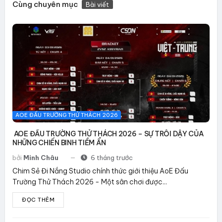
Cùng chuyên mục
Bài viết
AOE ĐẤU TRƯỜNG THỬ THÁCH 2026
AOE ĐẤU TRƯỜNG THỬ THÁCH 2026 – SỰ TRỖI DẬY CỦA
NHỮNG CHIẾN BINH TIỀM ẨN
bởi
Minh Châu
6 tháng trước
Chim Sẻ Đi Nắng Studio chính thức giới thiệu AoE Đấu
Trường Thử Thách 2026 - Một sân chơi được...
ĐỌC THÊM