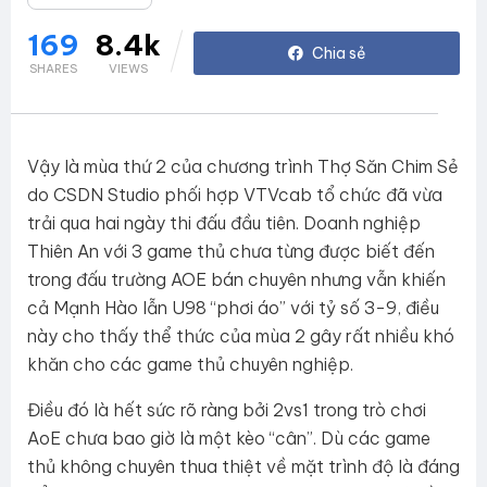
169
8.4k
SHARES
VIEWS
Vậy là mùa thứ 2 của chương trình Thợ Săn Chim Sẻ
do CSDN Studio phối hợp VTVcab tổ chức đã vừa
trải qua hai ngày thi đấu đầu tiên. Doanh nghiệp
Thiên An với 3 game thủ chưa từng được biết đến
trong đấu trường AOE bán chuyên nhưng vẫn khiến
cả Mạnh Hào lẫn U98 “phơi áo” với tỷ số 3-9, điều
này cho thấy thể thức của mùa 2 gây rất nhiều khó
khăn cho các game thủ chuyên nghiệp.
Điều đó là hết sức rõ ràng bởi 2vs1 trong trò chơi
AoE chưa bao giờ là một kèo “cân”. Dù các game
thủ không chuyên thua thiệt về mặt trình độ là đáng