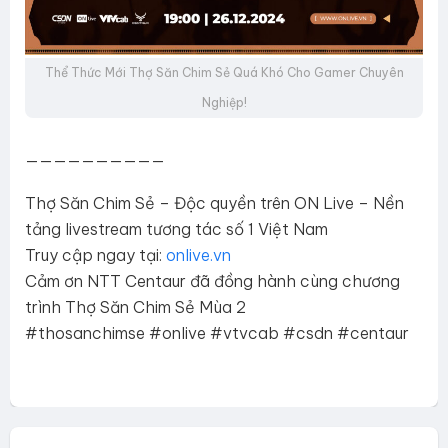
Thể Thức Mới Thợ Săn Chim Sẻ Quá Khó Cho Gamer Chuyên
Nghiệp!
——————————
Thợ Săn Chim Sẻ – Độc quyền trên ON Live – Nền
tảng livestream tương tác số 1 Việt Nam
Truy cập ngay tại:
onlive.vn
Cảm ơn NTT Centaur đã đồng hành cùng chương
trình Thợ Săn Chim Sẻ Mùa 2
#thosanchimse #onlive #vtvcab #csdn #centaur