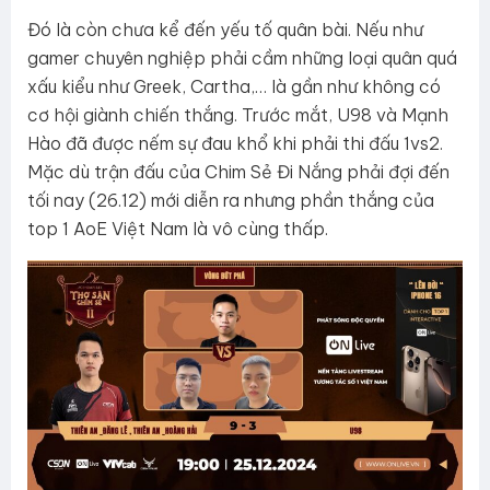
Đó là còn chưa kể đến yếu tố quân bài. Nếu như
gamer chuyên nghiệp phải cầm những loại quân quá
xấu kiểu như Greek, Cartha,… là gần như không có
cơ hội giành chiến thắng. Trước mắt, U98 và Mạnh
Hào đã được nếm sự đau khổ khi phải thi đấu 1vs2.
Mặc dù trận đấu của Chim Sẻ Đi Nắng phải đợi đến
tối nay (26.12) mới diễn ra nhưng phần thắng của
top 1 AoE Việt Nam là vô cùng thấp.