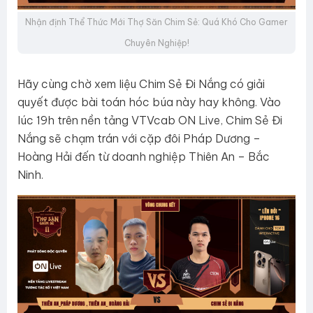
Nhận định Thể Thức Mới Thợ Săn Chim Sẻ: Quá Khó Cho Gamer
Chuyên Nghiệp!
Hãy cùng chờ xem liệu Chim Sẻ Đi Nắng có giải
quyết được bài toán hóc búa này hay không. Vào
lúc 19h trên nền tảng VTVcab ON Live, Chim Sẻ Đi
Nắng sẽ chạm trán với cặp đôi Pháp Dương –
Hoàng Hải đến từ doanh nghiệp Thiên An – Bắc
Ninh.