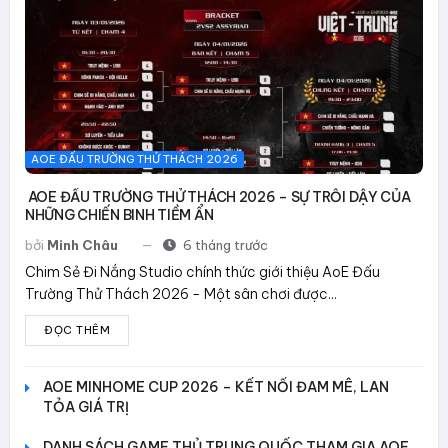
AOE ĐẤU TRƯỜNG THỬ THÁCH 2026
AOE ĐẤU TRƯỜNG THỬ THÁCH 2026 – SỰ TRỖI DẬY CỦA
NHỮNG CHIẾN BINH TIỀM ẨN
bởi
Minh Châu
6 tháng trước
Chim Sẻ Đi Nắng Studio chính thức giới thiệu AoE Đấu
Trường Thử Thách 2026 - Một sân chơi được...
ĐỌC THÊM
AOE MINHOME CUP 2026 – KẾT NỐI ĐAM MÊ, LAN
TỎA GIÁ TRỊ
DANH SÁCH GAME THỦ TRUNG QUỐC THAM GIA AOE