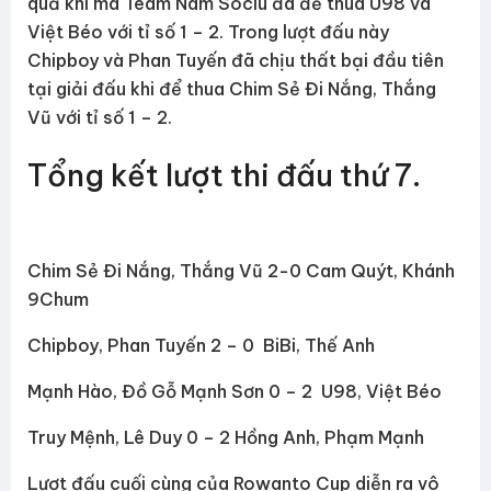
quả khi mà Team Nam Sociu đã để thua U98 và
Việt Béo với tỉ số 1 – 2. Trong lượt đấu này
Chipboy và Phan Tuyến đã chịu thất bại đầu tiên
tại giải đấu khi để thua Chim Sẻ Đi Nắng, Thắng
Vũ với tỉ số 1 – 2.
Tổng kết lượt thi đấu thứ 7.
Chim Sẻ Đi Nắng, Thắng Vũ 2-0 Cam Quýt, Khánh
9Chum
Chipboy, Phan Tuyến 2 – 0 BiBi, Thế Anh
Mạnh Hào, Đồ Gỗ Mạnh Sơn 0 – 2 U98, Việt Béo
Truy Mệnh, Lê Duy 0 – 2 Hồng Anh, Phạm Mạnh
Lượt đấu cuối cùng của Rowanto Cup diễn ra vô