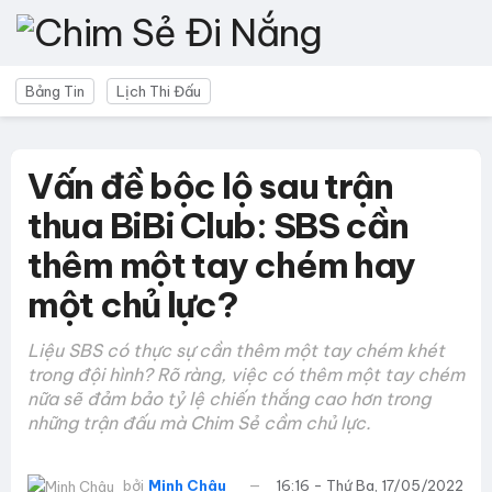
Bảng Tin
Lịch Thi Đấu
Vấn đề bộc lộ sau trận
thua BiBi Club: SBS cần
thêm một tay chém hay
một chủ lực?
Liệu SBS có thực sự cần thêm một tay chém khét
trong đội hình? Rõ ràng, việc có thêm một tay chém
nữa sẽ đảm bảo tỷ lệ chiến thắng cao hơn trong
những trận đấu mà Chim Sẻ cầm chủ lực.
bởi
Minh Châu
16:16 - Thứ Ba, 17/05/2022