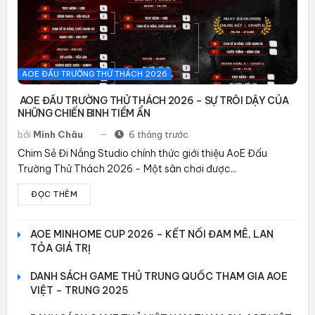
AOE ĐẤU TRƯỜNG THỬ THÁCH 2026
AOE ĐẤU TRƯỜNG THỬ THÁCH 2026 – SỰ TRỖI DẬY CỦA
NHỮNG CHIẾN BINH TIỀM ẨN
bởi
Minh Châu
6 tháng trước
Chim Sẻ Đi Nắng Studio chính thức giới thiệu AoE Đấu
Trường Thử Thách 2026 - Một sân chơi được...
ĐỌC THÊM
AOE MINHOME CUP 2026 – KẾT NỐI ĐAM MÊ, LAN
TỎA GIÁ TRỊ
DANH SÁCH GAME THỦ TRUNG QUỐC THAM GIA AOE
VIỆT – TRUNG 2025