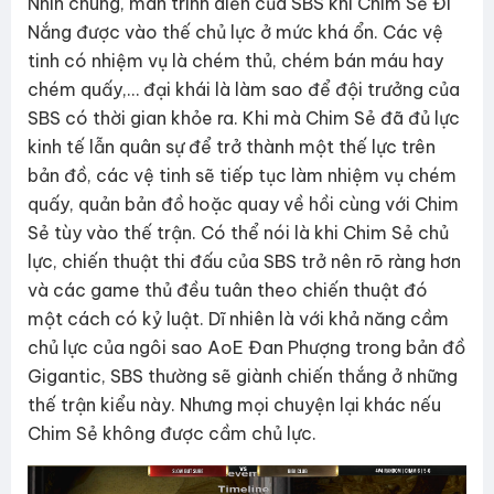
Nhìn chung, màn trình diễn của SBS khi Chim Sẻ Đi
Nắng được vào thế chủ lực ở mức khá ổn. Các vệ
tinh có nhiệm vụ là chém thủ, chém bán máu hay
chém quấy,… đại khái là làm sao để đội trưởng của
SBS có thời gian khỏe ra. Khi mà Chim Sẻ đã đủ lực
kinh tế lẫn quân sự để trở thành một thế lực trên
bản đồ, các vệ tinh sẽ tiếp tục làm nhiệm vụ chém
quấy, quản bản đồ hoặc quay về hồi cùng với Chim
Sẻ tùy vào thế trận. Có thể nói là khi Chim Sẻ chủ
lực, chiến thuật thi đấu của SBS trở nên rõ ràng hơn
và các game thủ đều tuân theo chiến thuật đó
một cách có kỷ luật. Dĩ nhiên là với khả năng cầm
chủ lực của ngôi sao AoE Đan Phượng trong bản đồ
Gigantic, SBS thường sẽ giành chiến thắng ở những
thế trận kiểu này. Nhưng mọi chuyện lại khác nếu
Chim Sẻ không được cầm chủ lực.