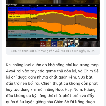
SBS để thua sát nút trong kèo đấu với BiBi Club ngày 16.05
Khi những loại quân có khả năng chủ lực trong map
4vs4 rơi vào tay các game thủ còn lại, và Chim Sẻ
lại chỉ được cầm những chất quân kém, SBS bắt
đầu trở nên bối rối. Chiến thuật cũ không còn phát
huy tác dụng khi mà những Hào, Huy, Nam, Hưởng
đều không có kỹ năng thủ nhà, phát triển và đẩy
quân điêu luyện giống như Chim Sẻ Đi Nắng được.