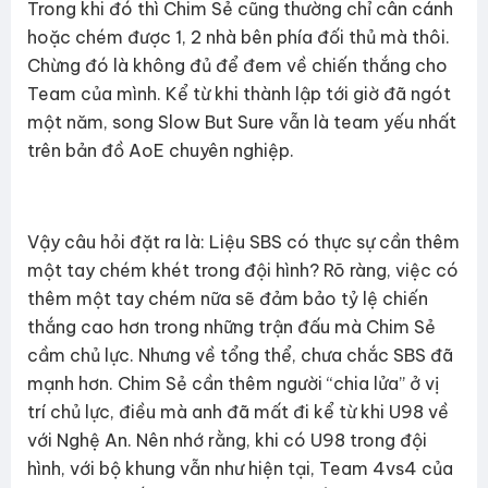
Trong khi đó thì Chim Sẻ cũng thường chỉ cân cánh
hoặc chém được 1, 2 nhà bên phía đối thủ mà thôi.
Chừng đó là không đủ để đem về chiến thắng cho
Team của mình. Kể từ khi thành lập tới giờ đã ngót
một năm, song Slow But Sure vẫn là team yếu nhất
trên bản đồ AoE chuyên nghiệp.
Vậy câu hỏi đặt ra là: Liệu SBS có thực sự cần thêm
một tay chém khét trong đội hình? Rõ ràng, việc có
thêm một tay chém nữa sẽ đảm bảo tỷ lệ chiến
thắng cao hơn trong những trận đấu mà Chim Sẻ
cầm chủ lực. Nhưng về tổng thể, chưa chắc SBS đã
mạnh hơn. Chim Sẻ cần thêm người “chia lửa” ở vị
trí chủ lực, điều mà anh đã mất đi kể từ khi U98 về
với Nghệ An. Nên nhớ rằng, khi có U98 trong đội
hình, với bộ khung vẫn như hiện tại, Team 4vs4 của