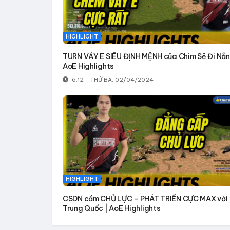
HIGHLIGHT
TURN VẢY E SIÊU ĐỊNH MỆNH của Chim Sẻ Đi Nắn
AoE Highlights
6:12 - THỨ BA, 02/04/2024
HIGHLIGHT
CSDN cầm CHỦ LỰC – PHÁT TRIỂN CỰC MAX với
Trung Quốc | AoE Highlights
6:09 - THỨ BA, 02/04/2024