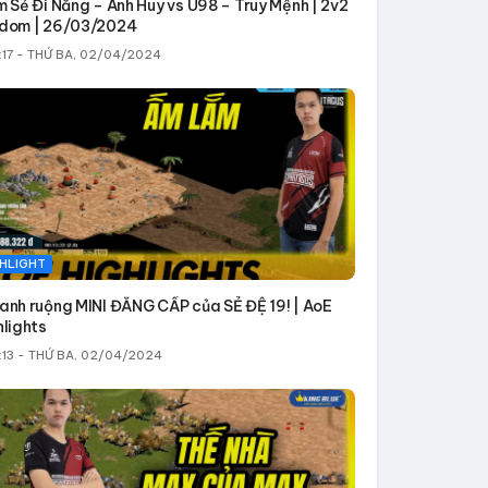
m Sẻ Đi Nắng – Anh Huy vs U98 – Truy Mệnh | 2v2
dom | 26/03/2024
:17 - THỨ BA, 02/04/2024
HLIGHT
anh ruộng MINI ĐẲNG CẤP của SẺ ĐỆ 19! | AoE
hlights
:13 - THỨ BA, 02/04/2024