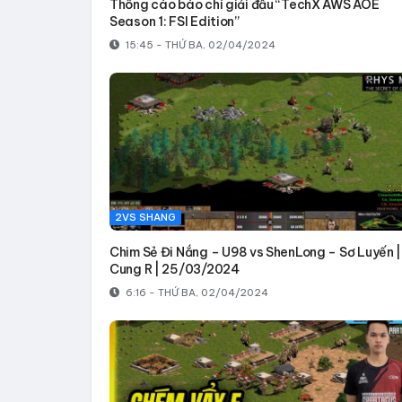
Thông cáo báo chí giải đấu “TechX AWS AOE
Season 1: FSI Edition”
15:45 - THỨ BA, 02/04/2024
2VS SHANG
Chim Sẻ Đi Nắng – U98 vs ShenLong – Sơ Luyến |
Cung R | 25/03/2024
6:16 - THỨ BA, 02/04/2024