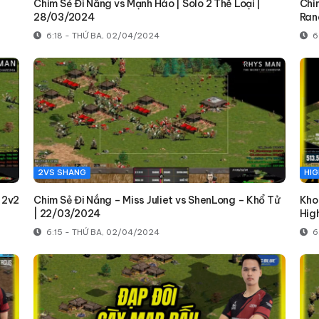
Chim Sẻ Đi Nắng vs Mạnh Hào | Solo 2 Thể Loại |
Chi
28/03/2024
Ran
6:18 - THỨ BA, 02/04/2024
6
2VS SHANG
HIG
 2v2
Chim Sẻ Đi Nắng – Miss Juliet vs ShenLong – Khổ Tử
Kho
| 22/03/2024
Hig
6:15 - THỨ BA, 02/04/2024
6