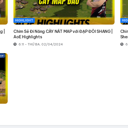
HIGHLIGHT
HIG
g |
Chim Sẻ Đi Năng CÀY NÁT MAP với ĐẠP ĐÔI SHANG |
Chi
AoE Highlights
She
6:11 - THỨ BA, 02/04/2024
6