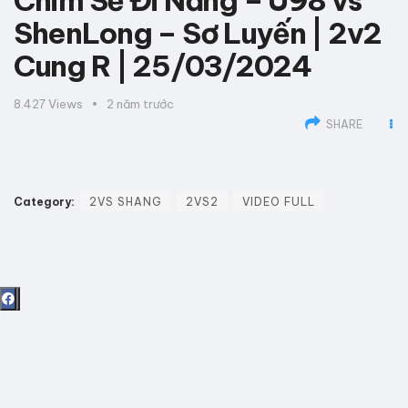
Chim Sẻ Đi Nắng – U98 vs
ShenLong – Sơ Luyến | 2v2
Cung R | 25/03/2024
8.427
Views
2 năm trước
SHARE
Category:
2VS SHANG
2VS2
VIDEO FULL