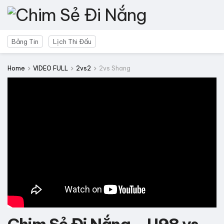
Bảng Tin
Lịch Thi Đấu
Home
VIDEO FULL
2vs2
2vs Shang