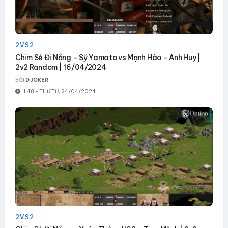
2VS2
Chim Sẻ Đi Nắng – Sỹ Yamato vs Mạnh Hào – Anh Huy |
2v2 Random | 16/04/2024
BỞI
D JOKER
1:48 - THỨ TƯ, 24/04/2024
2VS2