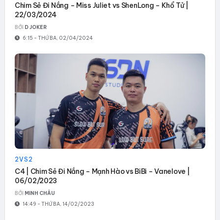
Chim Sẻ Đi Nắng – Miss Juliet vs ShenLong – Khổ Tử |
22/03/2024
BỞI
D JOKER
6:15 - THỨ BA, 02/04/2024
2VS2
C4 | Chim Sẻ Đi Nắng – Mạnh Hào vs BiBi – Vanelove |
06/02/2023
BỞI
MINH CHÂU
14:49 - THỨ BA, 14/02/2023