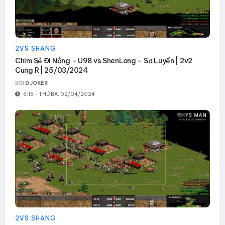
2VS SHANG
Chim Sẻ Đi Nắng – U98 vs ShenLong – Sơ Luyến | 2v2
Cung R | 25/03/2024
BỞI
D JOKER
6:16 - THỨ BA, 02/04/2024
2VS SHANG