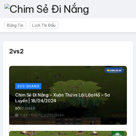
Bảng Tin
Lịch Thi Đấu
2vs2
2VS SHANG
Chim Sẻ Đi Nắng – Xuân Thứ vs Lôi Lão Hổ – Sơ
Luyến | 18/04/2024
BỞI
D JOKER
11:54 - THỨ TƯ, 01/05/2024