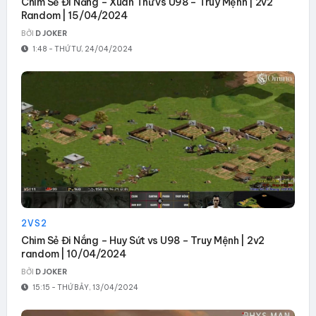
Chim Sẻ Đi Nắng – Xuân Thứ vs U98 – Truy Mệnh | 2v2
Random | 15/04/2024
BỞI
D JOKER
1:48 - THỨ TƯ, 24/04/2024
2VS2
Chim Sẻ Đi Nắng – Huy Sứt vs U98 – Truy Mệnh | 2v2
random | 10/04/2024
BỞI
D JOKER
15:15 - THỨ BẢY, 13/04/2024