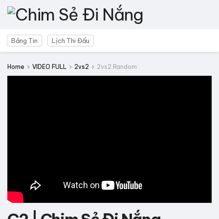
Bảng Tin
Lịch Thi Đấu
Home
VIDEO FULL
2vs2
2vs2 Random