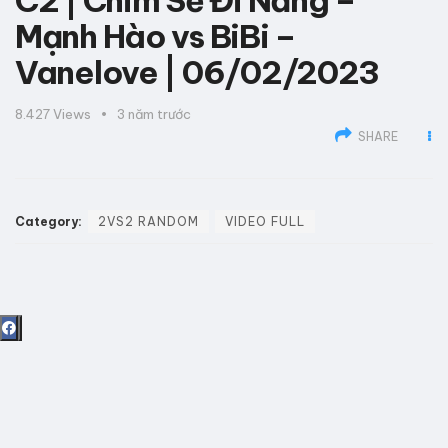
C2 | Chim Sẻ Đi Nắng –
Mạnh Hào vs BiBi –
Vanelove | 06/02/2023
8.427
Views
3 năm trước
SHARE
Category:
2VS2 RANDOM
VIDEO FULL